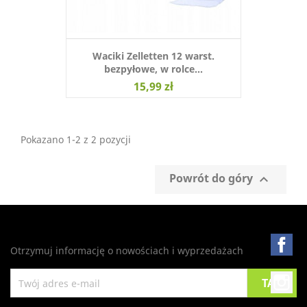
Waciki Zelletten 12 warst.
bezpyłowe, w rolce...
15,99 zł
Pokazano 1-2 z 2 pozycji
Powrót do góry

Fa
Otrzymuj informację o nowościach i wyprzedażach
In