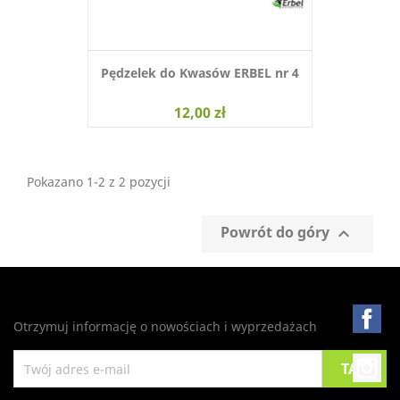
Pędzelek do Kwasów ERBEL nr 4
12,00 zł
Pokazano 1-2 z 2 pozycji
Powrót do góry

Fa
Otrzymuj informację o nowościach i wyprzedażach
In