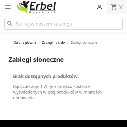
shopping_cart


(0)
search
Strona główna
Zabiegi na ciało
Zabiegi słoneczne
Zabiegi słoneczne
Brak dostępnych produktów.
Bądźcie czujni! W tym miejscu zostanie
wyświetlonych więcej produktów w miarę ich
dodawania.