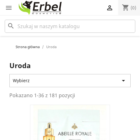
shopping_cart


(0)
search
Strona główna
Uroda
Uroda

Wybierz
Pokazano 1-36 z 181 pozycji