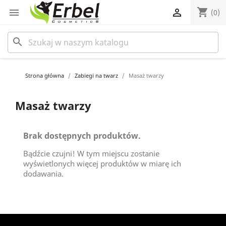
shopping_cart


(0)
search
Strona główna
Zabiegi na twarz
Masaż twarzy
Masaż twarzy
Brak dostępnych produktów.
Bądźcie czujni! W tym miejscu zostanie
wyświetlonych więcej produktów w miarę ich
dodawania.