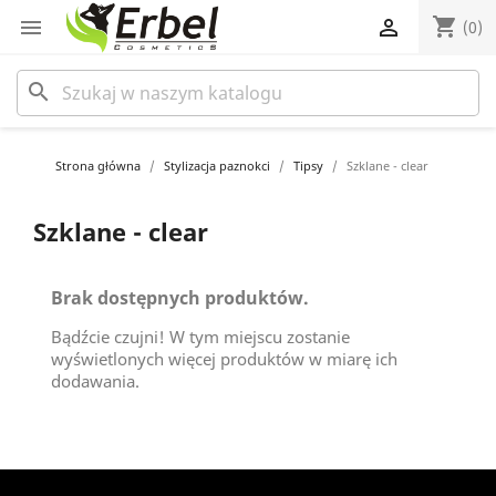
shopping_cart


(0)
search
Strona główna
Stylizacja paznokci
Tipsy
Szklane - clear
Szklane - clear
Brak dostępnych produktów.
Bądźcie czujni! W tym miejscu zostanie
wyświetlonych więcej produktów w miarę ich
dodawania.