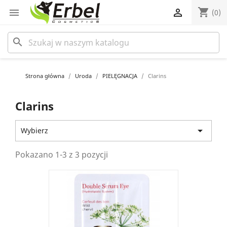
shopping_cart


(0)
search
Strona główna
Uroda
PIELĘGNACJA
Clarins
Clarins

Wybierz
Pokazano 1-3 z 3 pozycji