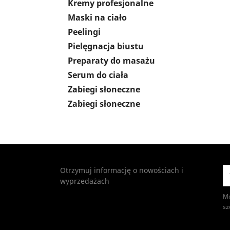
Kremy profesjonalne
Maski na ciało
Peelingi
Pielęgnacja biustu
Preparaty do masażu
Serum do ciała
Zabiegi słoneczne
Zabiegi słoneczne
Otrzymuj informację o nowościach i
wyprzedażach
Mo
sz