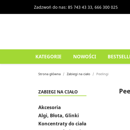
Zadzwoń do nas:
85 743 43 33, 666 300 025
KATEGORIE
NOWOŚCI
BESTSELL
Strona główna
Zabiegi na ciało
Peelingi
Pee
ZABIEGI NA CIAŁO
Akcesoria
Algi, Błota, Glinki
Koncentraty do ciała