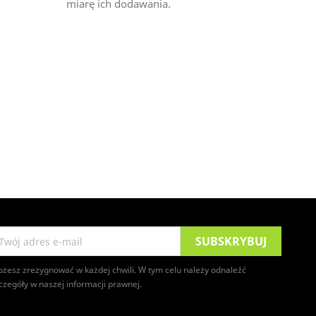
miarę ich dodawania.
żesz zrezygnować w każdej chwili. W tym celu należy odnaleźć
czegóły w naszej informacji prawnej.