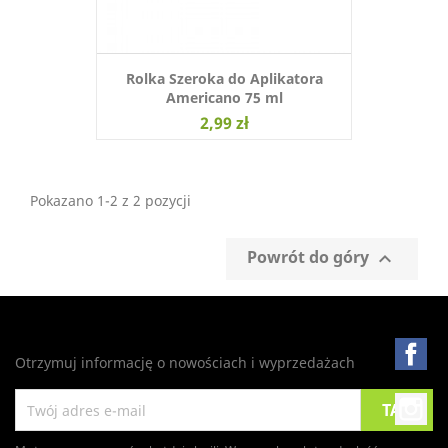
Rolka Szeroka do Aplikatora
Americano 75 ml
2,99 zł
Pokazano 1-2 z 2 pozycji
Powrót do góry

Fa
Otrzymuj informację o nowościach i wyprzedażach
In