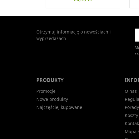
Otrzymuj informację o nowościach i
wyprzedażach
Mo
sz
PRODUKTY
INFO
Promocje
O nas
Nowe produkty
Regula
Najczęściej kupowane
Porady
Koszty
Kontak
Mapa s