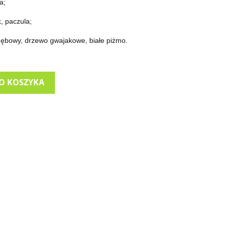
a;
k, paczula;
dębowy, drzewo gwajakowe, białe piżmo.
O KOSZYKA