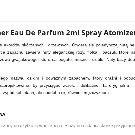
her Eau De Parfum 2ml Spray Atomize
 akordów skórzanych i drzewnych. Otwiera się pojedynczą nutą ber
ce zapachu zawiera nuty eleganckiej róży, fiołka i paczuli, które 
drzewa gwajakowego, które są bogate, mocne i ciepłe. Nuty bazy do
jego nazwa, dzikim i odważnym zapachem, który drażni i pobudz
aprojektowana, by przyciągać wzrok… delikatnie. Ta oryginalna 
 przygód kobietach, ale spodoba się również mężczyznom.
__________________________________________
WA
aczony do użytku zewnętrznego. Służy do nadania skórze przyjemn