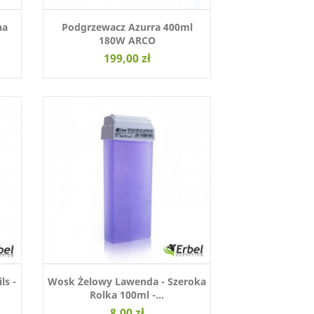
na
Podgrzewacz Azurra 400ml
180W ARCO
199,00 zł
ls -
Wosk Żelowy Lawenda - Szeroka
Rolka 100ml -...
8,00 zł