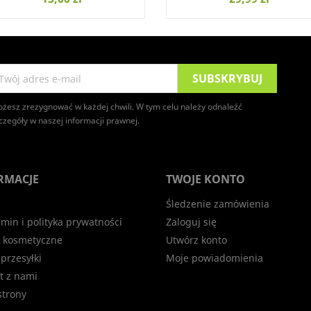
żesz zrezygnować w każdej chwili. W tym celu należy odnaleźć
czegóły w naszej informacji prawnej.
RMACJE
TWOJE KONTO
Śledzenie zamówienia
min i polityka prywatności
Zaloguj się
 kosmetyczne
Utwórz konto
 przesyłki
Moje powiadomienia
t z nami
trony