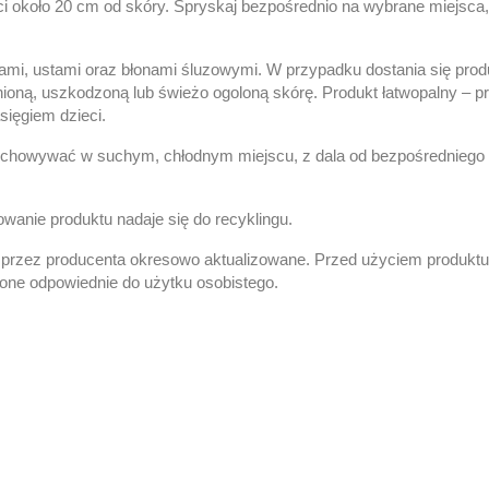
ci około 20 cm od skóry.
Spryskaj bezpośrednio na wybrane miejsca, n
zami, ustami oraz błonami śluzowymi.
W przypadku dostania się prod
ioną, uszkodzoną lub świeżo ogoloną skórę.
Produkt łatwopalny – pr
ięgiem dzieci.
chowywać w suchym, chłodnym miejscu, z dala od bezpośredniego d
wanie produktu nadaje się do recyklingu.
 przez producenta okresowo aktualizowane. Przed użyciem produktu 
 one odpowiednie do użytku osobistego.