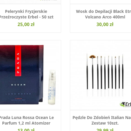
Pelerynki Fryzjerskie
Wosk do Depilacji Black Et
Przeźroczyste Erbel - 50 szt
Volcano Arco 400ml
25,00 zł
30,00 zł
Prada Luna Rossa Ocean Le
Pędzle Do Zdobień Italian Nai
Parfum 1,2 ml Atomizer
Zestaw 10szt.
13,00 zł
29,99 zł