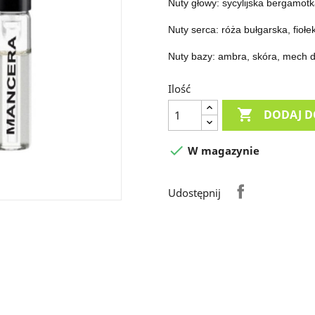
Nuty głowy: sycylijska bergamotk
Nuty serca: róża bułgarska, fiołe
Nuty bazy: ambra, skóra, mech 
Ilość

DODAJ D

W magazynie
Udostępnij