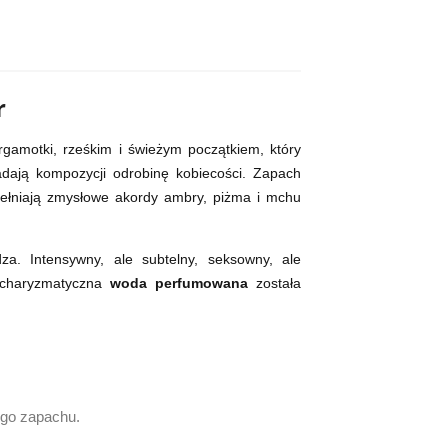
r
gamotki, rześkim i świeżym początkiem, który
nadają kompozycji odrobinę kobiecości. Zapach
pełniają zmysłowe akordy ambry, piżma i mchu
a. Intensywny, ale subtelny, seksowny, ale
i charyzmatyczna
woda perfumowana
została
ego zapachu.