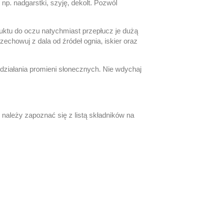
p. nadgarstki, szyję, dekolt.
Pozwól
uktu do oczu natychmiast przepłucz je dużą
zechowuj z dala od źródeł ognia, iskier oraz
ziałania promieni słonecznych.
Nie wdychaj
należy zapoznać się z listą składników na