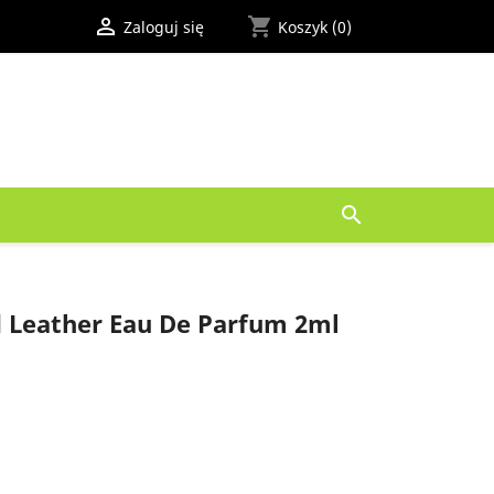

shopping_cart
Zaloguj się
Koszyk
(0)

d Leather Eau De Parfum 2ml