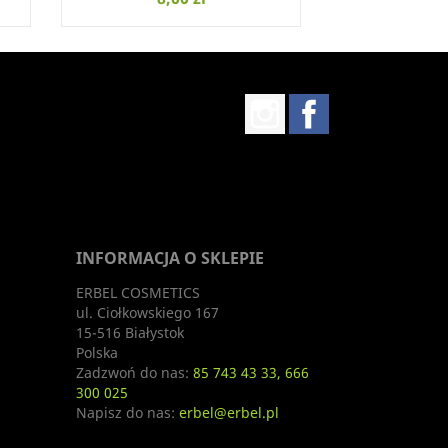
Instagram
Facebook
INFORMACJA O SKLEPIE
ERBEL COSMETICS
ul. Ciołkowskiego 167
15-516 Białystok
Polska
Zadzwoń do nas:
85 743 43 33, 666
300 025
Napisz do nas:
erbel@erbel.pl