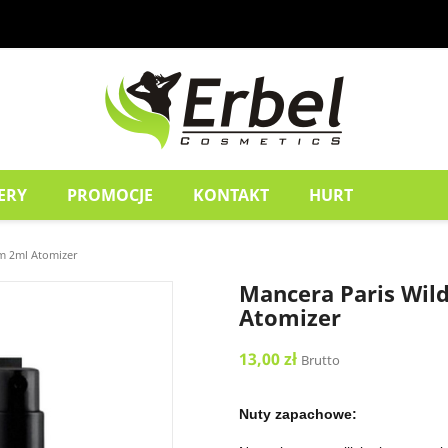
ERY
PROMOCJE
KONTAKT
HURT
m 2ml Atomizer
Mancera Paris Wil
Atomizer
13,00 zł
Brutto
Nuty zapachowe: