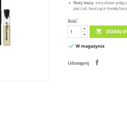
Nuty bazy
: zmysłowe połąc
paczuli, tworzące trwałą baz
Ilość

DODAJ D

W magazynie
Udostępnij