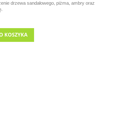
zenie drzewa sandałowego, piżma, ambry oraz
ę.
O KOSZYKA