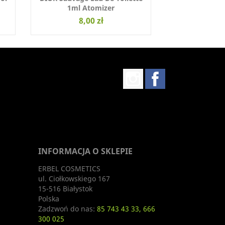
1ml Atomizer
8,00 zł
Instagram
Facebook
INFORMACJA O SKLEPIE
ERBEL COSMETICS
ul. Ciołkowskiego 167
15-516 Białystok
Polska
Zadzwoń do nas:
85 743 43 33, 666
300 025