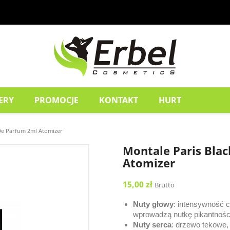
ERY
PROMOCJE
KONTAKT
HURT
De Parfum 2ml Atomizer
Montale Paris Bla
Atomizer
15,00 zł
Brutto
Nuty głowy
: intensywność c
wprowadzą nutkę pikantnośc
Nuty serca
: drzewo tekowe, 