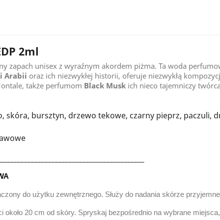
EDP 2ml
nny zapach unisex z wyraźnym akordem piżma. Ta woda perfumow
i Arabii
oraz ich niezwykłej historii, oferuje niezwykłą kompozyc
ontale, także perfumom
Black Musk
ich nieco tajemniczy twórc
 skóra, bursztyn, drzewo tekowe, czarny pieprz, paczuli,
prawowe
__________________________________________
WA
aczony do użytku zewnętrznego. Służy do nadania skórze przyjemn
ci około 20 cm od skóry.
Spryskaj bezpośrednio na wybrane miejsca, n