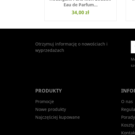
Eau de Parfum...
34,00 zł
Otrzymuj informację o nowościach i
wyprzedażach
Mo
sz
PRODUKTY
INFO
Promocje
O nas
Nowe produkty
Regula
Najczęściej kupowane
Porady
Koszty
Kontak