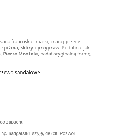
ana francuskiej marki, znanej przede
ję
piżma, skóry i przypraw
. Podobnie jak
a,
Pierre Montale
, nadał oryginalną formę,
 drzewo sandałowe
ego zapachu.
p. nadgarstki, szyję, dekolt.
Pozwól