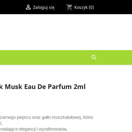

shopping_cart
Zaloguj się
Koszyk
(0)

ck Musk Eau De Parfum 2ml
zarnego pieprzu oraz gałki muszkatołowej, które
i,
nadające elegancji i wyrafinowania,