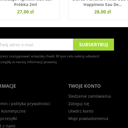
Próbka 2ml
Happiness Eau De...
27,00 zł
28,00 zł
żesz zrezygnować w każdej chwili. W tym celu należy odnaleźć
czegóły w naszej informacji prawnej.
RMACJE
TWOJE KONTO
Śledzenie zamówienia
min i polityka prywatności
Zaloguj się
 kosmetyczne
Utwórz konto
 przesyłki
Moje powiadomienia
t z nami