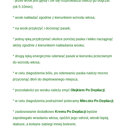
* jeżeli wosk jest gęsty i źle się rozprowadza należy go dogrzać
(ok 5-10min);
* wosk nakładać zgodnie z kierunkiem wzrostu włosa;
* na wosk przyłożyć i docisnąć pasek;
* jedną ręką przytrzymać okolice poniżej paska i lekko naciągnąć
skórę zgodnie z kierunkiem nakładania wosku;
* drugą ręką energicznie oderwać pasek w kierunku przeciwnym
do wzrostu włosa;
* w celu złagodzenia bólu, po oderwaniu paska należy mocno
przycisnąć dłoń do depilowanego miejsca;
* pozostałości po wosku należy zmyć
Olejkiem Po Depilacji
;
* w celu złagodzenia podrażnień polecamy
Mleczko Po Depilacji
;
* zastosowanie dodatkowo
Kremu Po Depilacji
będzie
zapobiegało wrastaniu włosa, opóźni jego odrost, włoski będą
słabsze, a kolejne zabiegi mniej bolesne;