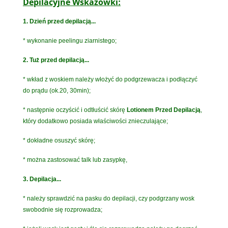
Depilacyjne Wskazówki:
1. Dzień przed depilacją...
* wykonanie peelingu ziarnistego;
2. Tuż przed depilacją...
* wkład z woskiem należy włożyć do podgrzewacza i podłączyć
do prądu (ok.20, 30min);
* następnie oczyścić i odtłuścić skórę
Lotionem Przed Depilacją
,
który dodatkowo posiada właściwości znieczulające;
* dokładne osuszyć skórę;
* można zastosować talk lub zasypkę,
3. Depilacja...
* należy sprawdzić na pasku do depilacji, czy podgrzany wosk
swobodnie się rozprowadza;