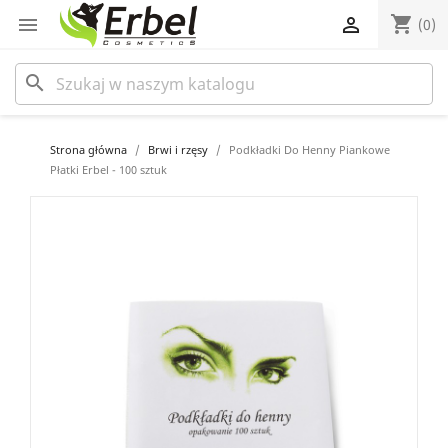
shopping_cart


(0)
search
Strona główna
Brwi i rzęsy
Podkładki Do Henny Piankowe
Płatki Erbel - 100 sztuk