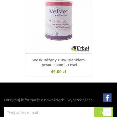
Wosk Różany z Dwutlenkiem
Tytanu 800ml - Erbel
49,00 zł
Fa
Otrzymuj informację o nowościach i wyprzedażach
In