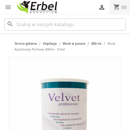
shopping_cart


(0)
search
Strona główna
Depilacja
Wosk w puszce
800 ml
Wosk
Azulenowy Perłowy 800ml - Erbel